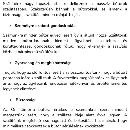
Szállítóink nagy tapasztalattal rendelkeznek a masszív bútorok
szállításában. Szakszerűen bánnak a bútorokkal, és ismerik a
biztonságos szállítás minden csínját-bínját.
Személyre szabott gondoskodás:
Számunkra minden bútor egyedi, ezért így is állunk hozzá. Szállítóink
minden bútordarabnak kiemelt figyelmet szentelnek és
körültekintéssel gondoskodnak róluk, hogy elkerüljék a szállítás
közbeni bárminemű sérüléseket.
Gyorsaság és megbízhatóság:
Tudjuk, hogy az idő fontos, ezért arra összpontosítunk, hogy a bútort
pontosan időre kiszállítsuk. A fuvarozóink megbízhatóak és ügyelnek
arra, hogy az ügyfeleink rendelései hatékonyan és problémamentes
legyenek elintézve.
Biztonság:
Az Ön tömörfa bútora értékes a számunkra, ezért mindent
megteszünk azért, hogy a szállítás ideje alatt óvva legyen. A
szállítóink megfelelő csomagolást és biztosítást használnak, hogy
minimálisra csökkentsék a bútor sérülésének kockázatát.