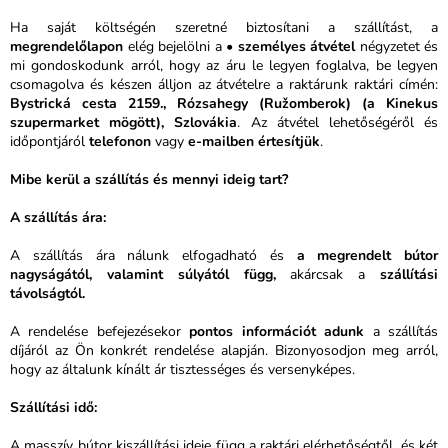
Ha saját költségén szeretné biztosítani a szállítást, a
megrendelőlapon
elég bejelölni a •
személyes átvétel
négyzetet és
mi gondoskodunk arról, hogy az áru le legyen foglalva, be legyen
csomagolva és készen álljon az átvételre a raktárunk raktári címén:
Bystrická cesta 2159., Rózsahegy (Ružomberok) (a Kinekus
szupermarket mögött), Szlovákia
. Az átvétel lehetőségéről és
időpontjáról
telefonon
vagy
e-mailben értesítjük
.
Mibe kerül a szállítás és mennyi ideig tart?
A szállítás ára:
A szállítás ára nálunk elfogadható és
a megrendelt bútor
nagyságától, valamint súlyától függ,
akárcsak a
szállítási
távolságtól.
A rendelése befejezésekor
pontos információt adunk
a szállítás
díjáról az Ön konkrét rendelése alapján. Bizonyosodjon meg arról,
hogy az általunk kínált ár tisztességes és versenyképes.
Szállítási idő:
A masszív bútor kiszállítási ideje függ a raktári elérhetőségtől, és két