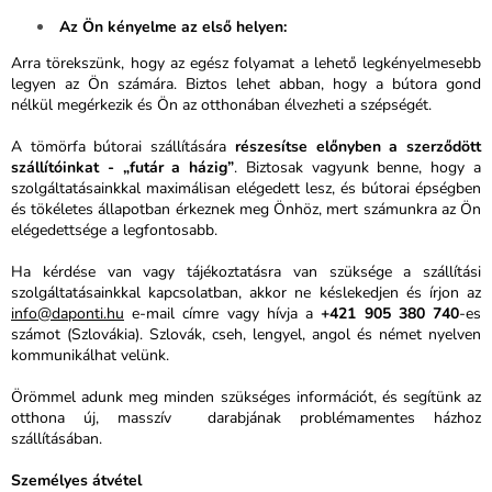
Az Ön kényelme az első helyen:
Arra törekszünk, hogy az egész folyamat a lehető legkényelmesebb
legyen az Ön számára. Biztos lehet abban, hogy a bútora gond
nélkül megérkezik és Ön az otthonában élvezheti a szépségét.
A tömörfa bútorai szállítására
részesítse előnyben a szerződött
szállítóinkat - „futár a házig”
. Biztosak vagyunk benne, hogy a
szolgáltatásainkkal maximálisan elégedett lesz, és bútorai épségben
és tökéletes állapotban érkeznek meg Önhöz, mert számunkra az Ön
elégedettsége a legfontosabb.
Ha kérdése van vagy tájékoztatásra van szüksége a szállítási
szolgáltatásainkkal kapcsolatban, akkor ne késlekedjen és írjon az
info@daponti.hu
e-mail címre vagy hívja a
+421 905 380 740
-es
számot (Szlovákia). Szlovák, cseh, lengyel, angol és német nyelven
kommunikálhat velünk.
Örömmel adunk meg minden szükséges információt, és segítünk az
otthona új, masszív
darabjának problémamentes házhoz
szállításában.
Személyes átvétel