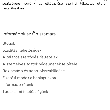
segítségére legyünk az elképzelése szerinti tökéletes otthon
kialakításában.
L
á
b
l
Információk az Ön számára
é
Blogok
c
Szállítási lehetőségek
Általános szerződési feltételek
A személyes adatok védelmének feltételei
Reklamáció és az áru visszaküldése
Fizetési módok a honlapunkon
Információ rólunk
Társadalmi felelősségünk