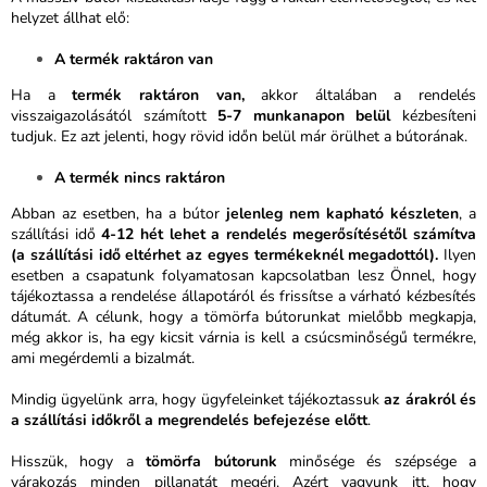
helyzet állhat elő:
A termék raktáron van
Ha a
termék raktáron van,
akkor általában a rendelés
visszaigazolásától számított
5-7 munkanapon belül
kézbesíteni
tudjuk. Ez azt jelenti, hogy rövid időn belül már örülhet a bútorának.
A termék nincs raktáron
Abban az esetben, ha a bútor
jelenleg nem kapható készleten
, a
szállítási idő
4-12 hét lehet a rendelés megerősítésétől számítva
(a szállítási idő eltérhet az egyes termékeknél megadottól).
Ilyen
esetben a csapatunk folyamatosan kapcsolatban lesz Önnel, hogy
tájékoztassa a rendelése állapotáról és frissítse a várható kézbesítés
dátumát. A célunk, hogy a tömörfa bútorunkat mielőbb megkapja,
még akkor is, ha egy kicsit várnia is kell a csúcsminőségű termékre,
ami megérdemli a bizalmát.
Mindig ügyelünk arra, hogy ügyfeleinket tájékoztassuk
az árakról és
a szállítási időkről a megrendelés befejezése előtt
.
Hisszük, hogy a
tömörfa bútorunk
minősége és szépsége a
várakozás minden pillanatát megéri. Azért vagyunk itt, hogy