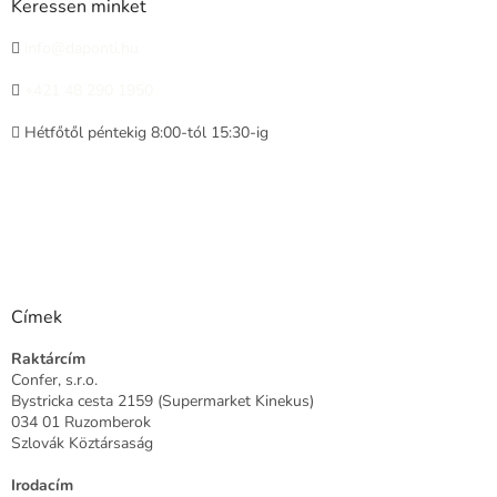
Keressen minket
info@daponti.hu
+421 48 290 1950
Hétfőtől péntekig 8:00-tól 15:30-ig
Címek
Raktárcím
Confer, s.r.o.
Bystricka cesta 2159 (Supermarket Kinekus)
034 01 Ruzomberok
Szlovák Köztársaság
Irodacím