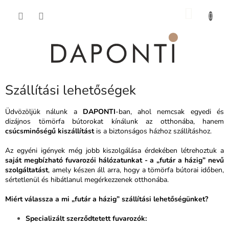
Ugrás
KOSÁ
a
fő
tartalomhoz
Szállítási lehetőségek
Üdvözöljük nálunk a
DAPONTI
-ban, ahol nemcsak egyedi és
dizájnos tömörfa bútorokat kínálunk az otthonába, hanem
csúcsminőségű kiszállítást
is a biztonságos házhoz szállításhoz.
Az egyéni igények még jobb kiszolgálása érdekében létrehoztuk a
saját megbízható fuvarozói hálózatunkat - a „futár a házig” nevű
szolgáltatást
, amely készen áll arra, hogy a tömörfa bútorai időben,
sértetlenül és hibátlanul megérkezzenek otthonába.
Miért válassza a mi „futár a házig” szállítási lehetőségünket?
Specializált szerződtetett fuvarozók: