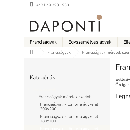
Ugrás
+421 48 290 1950
a
fő
tartalomhoz
Franciaágyak
Egyszemélyes ágyak
Éjj
Kezdőlap
Franciaágyak
Franciaágyak méretek szer
O
Fra
l
Kategóriák
d
Kategóriák
átugrása
a
Exkluzí
Ön igén
l
Franciaágyak
s
Legn
Franciaágyak méretek szerint
ó
Franciaágyak - tömörfa ágykeret
p
200×200
a
Franciaágyak - tömörfa ágykeret
n
180x200
e
Franciaágyak - tömörfa ágykeret