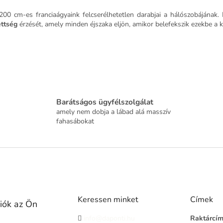
l
00 cm-es franciaágyaink felcserélhetetlen darabjai a hálószobájának. 
e
ttség
érzését, amely minden éjszaka eljön, amikor belefekszik ezekbe a k
m
e
i
Barátságos ügyfélszolgálat
amely nem dobja a lábad alá masszív
fahasábokat
Keressen minket
Címek
iók az Ön
info@daponti.hu
Raktárcí