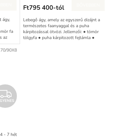
E
E
BBEN
BŐVEBBEN
Ft795 400-tól
N
N
t ágy,
Lebegő ágy, amely az egyszerű dizájnt a
E
E
természetes faanyaggal és a puha
tömör fa
kárpitozással ötvözi. Jellemzői: ● tömör
s az
tölgyfa ● puha kárpitozott fejtámla ●
S
S
lebegő hatás ● az...
:
70/90X8
I
NGYENES
N
G
Y
4 - 7 hét