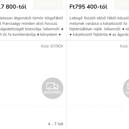
E
BŐVEBBEN
BŐVE
17 800-tól
Ft795 400-tól
N
letesen átgondolt tömör tölgyfából
Lebegő illúziót idéző ​​fából készül
E
t franciaágy minden alvó hosszú
melynek varázsa a kárpitozott fa
légedettségét biztosítja. Jellemzői: ●
fejtámlákban rejlik. Jellemzői: ● 
it és fa kombinációja ● kényelem ●
● kárpitozott fejtámla ● az ágyrác
S
...
ágy...
Kód:
67/90X
Kód
I
INGYENES
I
N
 5 masszív franciaágy - tölgy
SPACE masszív franciaágy
G
Y
4 - 7 hét