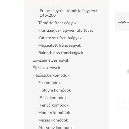
l
160x200
Franciaágyak - tömörfa ágykeret
T
140x200
e
Legolc
Tömörfa franciaágyak
r
Franciaágyak ágyneműtartóval
m
Kárpitozott franciaágyak
T
é
e
k
Magasított franciaágyak
r
e
Baldachinos franciaágyak
m
k
Egyszemélyes ágyak
é
r
Éjjeliszekrények
k
e
Hálószoba komódok
e
n
k
Fa komódok
d
l
e
Tölgyfa komódok
i
z
Bükk komódok
SOLID
s
é
Fenyő komódok
franc
t
s
Modern komódok
á
e
Magas komódok
j
a
Alacsony komódok