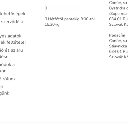
Confer, s.r
+421 48 290 1950
Bystricka 
i lehetőségek
(Supermar
Hétfőtől péntekig 8:00-tól
034 01 R
 szerződési
15:30-ig
Szlovák K
k
Irodacím
yes adatok
Confer, s.r
k feltételei
Stiavnicka
ó és az áru
034 01 R
dése
Szlovák K
módok a
kon
ó rólunk
mi
égünk