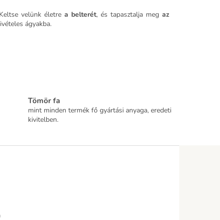
Keltse velünk életre
a belterét
, és tapasztalja meg
az
ivételes ágyakba.
Tömör fa
mint minden termék fő gyártási anyaga, eredeti
kivitelben.
m