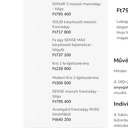
SONAR 2 masszív franciaágy
- tölgy
Ft7
Ft795 400
Lebegő
SOLID kárpitozott masszív
elegan
franciaágy
Ft717 800
hívja 
magas 
Fa ágy SENSE MAX
árban 
kárpitozott fejtámlával -
tölgyfa
Ft737 200
Művés
Kris 1 fa éjjeliszekrény
Ft228 900
Minden 
Modern Kris 2 éjjeliszekrény
A 160×2
Ft306 500
anyagok
SENSE masszív franciaágy -
vizuáli
tölgy
Ft795 400
Indiv
Avantgárd franciaágy RUSS
tömörfából
A hálós
Ft640 200
bútorda
miközb