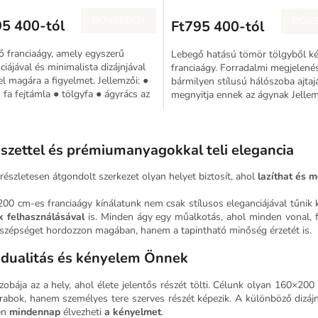
E
BŐVEBBEN
BŐV
95 400-tól
Ft795 400-tól
N
 franciaágy, amely egyszerű
Lebegő hatású tömör tölgyből ké
E
ciájával és minimalista dizájnjával
franciaágy. Forradalmi megjelené
fel magára a figyelmet. Jellemzői: ●
bármilyen stílusú hálószoba ajtaj
fa fejtámla ● tölgyfa ● ágyrács az
megnyitja ennek az ágynak Jellem
S
● lebegő...
tömör tölgyfa ● stabilitás ●...
L
i
zettel és prémiumanyagokkal teli elegancia
s
t
részletesen átgondolt szerkezet olyan helyet biztosít, ahol
lazíthat és m
a
i
00 cm-es franciaágy kínálatunk nem csak stílusos eleganciájával tűnik
r
 felhasználásával
is. Minden ágy egy műalkotás, ahol minden vonal, f
á
s szépséget hordozzon magában, hanem a tapintható minőség érzetét is.
n
y
idualitás és kényelem Önnek
í
t
zobája az a hely, ahol élete jelentős részét tölti. Célunk olyan 160×2
á
rabok, hanem személyes tere szerves részét képezik. A különböző dizájn
s
en
mindennap
élvezheti
a kényelmet
.
e