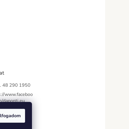
at
 48 290 1950
s://www.faceboo
m/daponti.eu
nti_eu
lfogadom