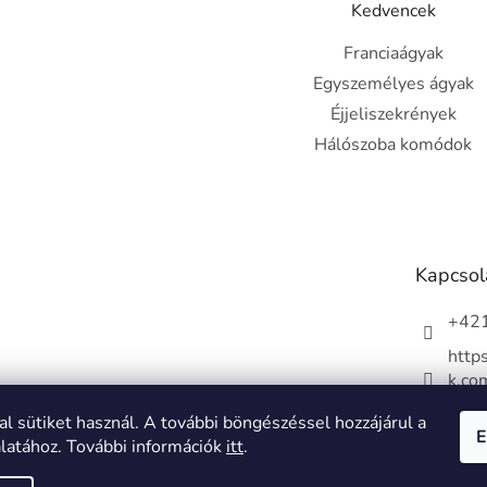
Kedvencek
Franciaágyak
Egyszemélyes ágyak
Éjjeliszekrények
Hálószoba komódok
Kapcsol
+421
http
k.co
dapo
al sütiket használ. A további böngészéssel hozzájárul a
E
álatához. További információk
itt
.