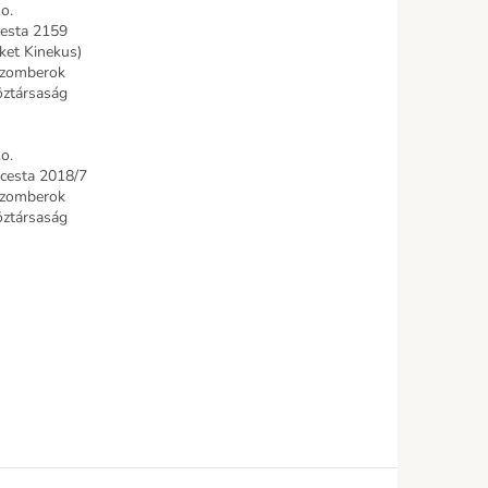
.o.
cesta 2159
ket Kinekus)
uzomberok
öztársaság
.o.
 cesta 2018/7
uzomberok
öztársaság