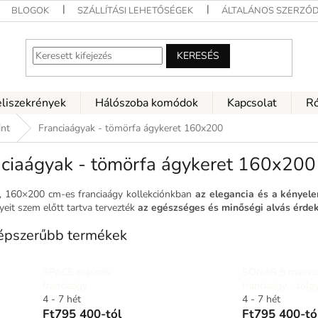
BLOGOK
SZÁLLÍTÁSI LEHETŐSÉGEK
ÁLTALÁNOS SZERZŐD
KERESÉS
eliszekrények
Hálószoba komódok
Kapcsolat
Ró
int
Franciaágyak - tömörfa ágykeret 160x200
nciaágyak - tömörfa ágykeret 160x200
v, 160×200 cm-es franciaágy kollekciónkban
az elegancia és a kényel
yeit szem előtt tartva tervezték
az egészséges és minőségi alvás érde
épszerűbb termékek
SPACE masszív
SONAR 5 masszí
franciaágy
franciaágy - tölg
4 - 7 hét
4 - 7 hét
Ft795 400-tól
Ft795 400-tó