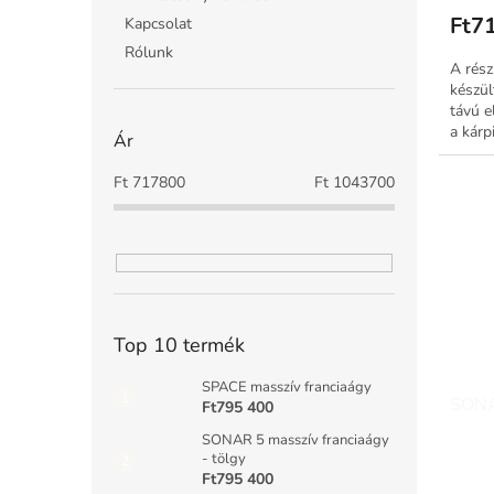
Ft7
Kapcsolat
Rólunk
A rész
készül
távú e
a kárp
Ár
modern
Ft
717800
Ft
1043700
Top 10 termék
SPACE masszív franciaágy
SONAR
Ft795 400
SONAR 5 masszív franciaágy
- tölgy
Ft795 400