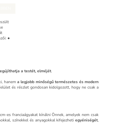
E
EBBEN
N
szült
E
se
át
zői: ●
S
egújíthatja a testét, elméjét
.
 ki, hanem
a legjobb minőségű természetes és modern
elület és részlet gondosan kidolgozott, hogy ne csak a
00 cm-es franciaágyakat kínálni Önnek, amelyek nem csak
okkal, színekkel és anyagokkal kifejezheti
egyéniségét
,