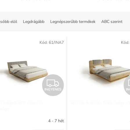
sóbb elöl
Legdrágább
Legnépszerűbb termékek
ABC szerint
Kód:
61/INA7
Kód
I
INGYENES
I
N
 kárpitozott masszív
SENSE masszív franciaágy - 
G
iaágy
Y
4 - 7 hét