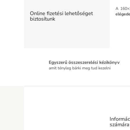
A 160×2
Online fizetési lehetőséget
elégede
biztosítunk
Egyszerű összeszerelési kézikönyv
amit tényleg bárki meg tud kezelni
L
á
b
l
é
Informác
c
számára