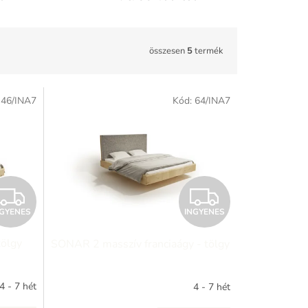
összesen
5
termék
:
46/INA7
Kód:
64/INA7
I
I
NGYENES
INGYENES
N
N
tölgy
SONAR 2 masszív franciaágy - tölgy
G
G
Y
Y
4 - 7 hét
4 - 7 hét