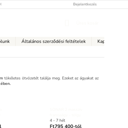
ÉSI FELTÉTELEK
A SZEMÉLYES ADATOK VÉDELMÉNEK FELTÉTELEI
Bejelentkezés
KOSÁR
Üres kosár
lunk
Általános szerződési feltételek
Kapcsolattartá
em
tökéletes ötvözetét találja meg. Ezeket az ágyakat az
kében.
v
SONAR 2 masszív
y
franciaágy - tölgy
4 - 7 hét
l
Ft795 400-tól