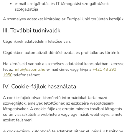
e-mail szolgáltatás és IT támogatási szolgáltatások
szolgáltatója
A személyes adatokat kizárólag az Európai Unió területén kezeljük.
III. További tudnivalók
Cégünknek adatvédelmi felelőse van.
Cégünkben automatizált döntéshozatal és profilalkotás történik.
Ha kérdéseid vannak a személyes adatokkal kapcsolatban, keresse
fel az
info@daponti.hu
e-mail címet vagy hívja a
+421 48 290
1950
telefonszámot.
IV. Cookie-fájlok használata
A cookie-fájlok olyan kisméretű információkat tartalmazó
szövegfájlok, amelyek letöltődnek az eszközére weboldalaink
látogatásakor. A cookie-fájlokat ezután minden további látogatás
során visszaküldik a webhelyre vagy egy másik webhelyre, amely
azokat felismeri.
A cookie-fájlok különböző feladatokat látnak el, például hatékony