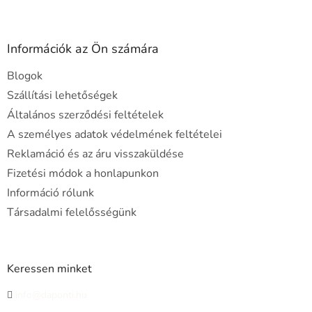
L
á
b
l
Információk az Ön számára
é
Blogok
c
Szállítási lehetőségek
Általános szerződési feltételek
A személyes adatok védelmének feltételei
Reklamáció és az áru visszaküldése
Fizetési módok a honlapunkon
Információ rólunk
Társadalmi felelősségünk
Keressen minket
info@daponti.hu