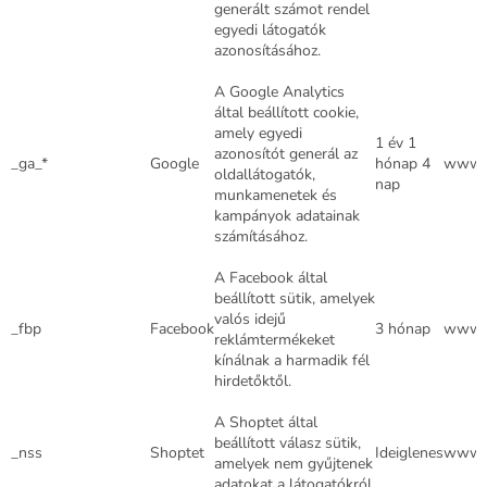
generált számot rendel
egyedi látogatók
azonosításához.
A Google Analytics
által beállított cookie,
amely egyedi
1 év 1
azonosítót generál az
_ga_*
Google
hónap 4
www.d
oldallátogatók,
nap
munkamenetek és
kampányok adatainak
számításához.
A Facebook által
beállított sütik, amelyek
valós idejű
_fbp
Facebook
3 hónap
www.d
reklámtermékeket
kínálnak a harmadik fél
hirdetőktől.
A Shoptet által
beállított válasz sütik,
_nss
Shoptet
Ideiglenes
www.d
amelyek nem gyűjtenek
adatokat a látogatókról.