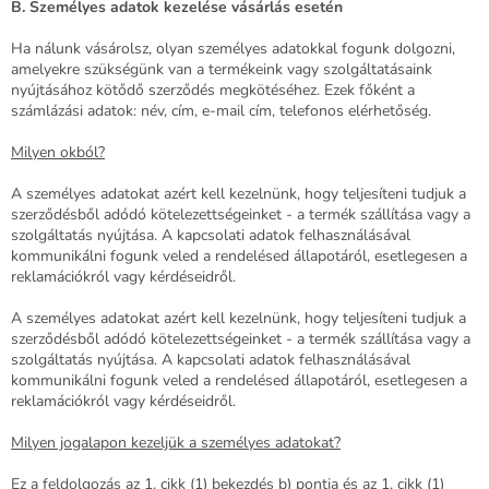
B. Személyes adatok kezelése vásárlás esetén
Ha nálunk vásárolsz, olyan személyes adatokkal fogunk dolgozni,
amelyekre szükségünk van a termékeink vagy szolgáltatásaink
nyújtásához kötődő szerződés megkötéséhez. Ezek főként a
számlázási adatok: név, cím, e-mail cím, telefonos elérhetőség.
Milyen okból?
A személyes adatokat azért kell kezelnünk, hogy teljesíteni tudjuk a
szerződésből adódó kötelezettségeinket - a termék szállítása vagy a
szolgáltatás nyújtása. A kapcsolati adatok felhasználásával
kommunikálni fogunk veled a rendelésed állapotáról, esetlegesen a
reklamációkról vagy kérdéseidről.
A személyes adatokat azért kell kezelnünk, hogy teljesíteni tudjuk a
szerződésből adódó kötelezettségeinket - a termék szállítása vagy a
szolgáltatás nyújtása. A kapcsolati adatok felhasználásával
kommunikálni fogunk veled a rendelésed állapotáról, esetlegesen a
reklamációkról vagy kérdéseidről.
Milyen jogalapon kezeljük a személyes adatokat?
Ez a feldolgozás az 1. cikk (1) bekezdés b) pontja és az 1. cikk (1)