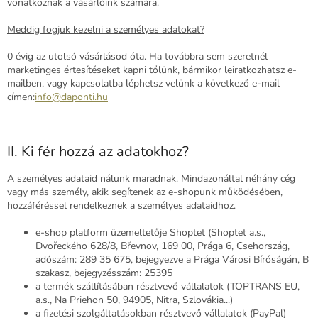
vonatkoznak a vásárlóink számára.
Meddig fogjuk kezelni a személyes adatokat?
0 évig az utolsó vásárlásod óta. Ha továbbra sem szeretnél
marketinges értesítéseket kapni tőlünk, bármikor leiratkozhatsz e-
mailben, vagy kapcsolatba léphetsz velünk a következő e-mail
címen:
info@daponti.hu
II. Ki fér hozzá az adatokhoz?
A személyes adataid nálunk maradnak. Mindazonáltal néhány cég
vagy más személy, akik segítenek az e-shopunk működésében,
hozzáféréssel rendelkeznek a személyes adataidhoz.
e-shop platform üzemeltetője Shoptet (Shoptet a.s.,
Dvořeckého 628/8, Břevnov, 169 00, Prága 6, Csehország,
adószám: 289 35 675, bejegyezve a Prága Városi Bíróságán, B
szakasz, bejegyzésszám: 25395
a termék szállításában résztvevő vállalatok (TOPTRANS EU,
a.s., Na Priehon 50, 94905, Nitra, Szlovákia...)
a fizetési szolgáltatásokban résztvevő vállalatok (PayPal)