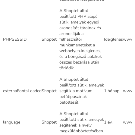
A Shoptet által
beállított PHP alapú
sütik, amelyek egyedi
azonosítót tárolnak és
azonosítják a
PHPSESSID
Shoptet
felhasználói
Ideiglenes
www.d
munkameneteket a
webhelyen.Ideiglenes,
és a böngésző ablakok
összes bezárása után
törlődik.
A Shoptet által
beállított sütik, amelyek
externaFontsLoaded
Shoptet
segítik a motívum
1 hónap
www.d
betűtípusainak
betöltését.
A Shoptet által
beállított sütik, amelyek
language
Shoptet
1 év.
www.d
segítenek a nyelv
megkülönböztetésében.