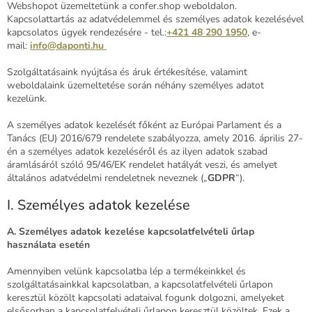
Webshopot üzemeltetünk a confer.shop weboldalon.
Kapcsolattartás az adatvédelemmel és személyes adatok kezelésével
kapcsolatos ügyek rendezésére - tel.:
+421 48 290 1950
, e-
mail:
info@daponti.hu
Szolgáltatásaink nyújtása és áruk értékesítése, valamint
weboldalaink üzemeltetése során néhány személyes adatot
kezelünk.
A személyes adatok kezelését főként az Európai Parlament és a
Tanács (EU) 2016/679 rendelete szabályozza, amely 2016. április 27-
én a személyes adatok kezeléséről és az ilyen adatok szabad
áramlásáról szóló 95/46/EK rendelet hatályát veszi, és amelyet
általános adatvédelmi rendeletnek neveznek („
GDPR
“).
I. Személyes adatok kezelése
A. Személyes adatok kezelése kapcsolatfelvételi űrlap
használata esetén
Amennyiben velünk kapcsolatba lép a termékeinkkel és
szolgáltatásainkkal kapcsolatban, a kapcsolatfelvételi űrlapon
keresztül közölt kapcsolati adataival fogunk dolgozni, amelyeket
elsősorban a kapcsolatfelvételi űrlapon keresztül közöltek. Ezek a