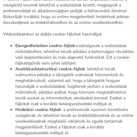
navigációt tesznek lehetővé a weboldalak között, megjegyzik a
preferenciáidat és általánosságban javítják a felhasználói élményt.
Biztosítják továbbá, hogy az online megjelenített hirdetések jobban
illeszkedjenek az érdeklődésedhez és az online viselkedésedhez.
Weboldalainkon az alábbi cookie-fájlokat használjuk:
Elengedhetetlen cookie-fájlok:
szükségesek a weboldalak
működéséhez, lehetővé teszik például a biztonságos részekhez
való bejelentkezést és más alapvető funkciókat. Ezt a cookie-
fájlkategóriát nem lehet letiltani.
Analitikai/statisztikai cookie-fájlok
: lehetővé teszik
számunkra például a látogatók számának felismerését és
meghatározását, valamint azt, hogy a látogatók hogyan
használják a weboldalakat. Segítenek javítani a weboldalak
működését, például azáltal, hogy könnyen megtalálhatóvá
teszik azokat az információkat, amelyeket keresel. Ezeket a
fájlokat csak a korábbi beleegyezéseddel indítjuk el.
Hirdetési cookie-fájlok
: a preferenciák nyomon követésére
szolgálnak, és lehetővé teszik az érdeklődésednek és az online
viselkedésednek megfelelő reklámok és egyéb tartalmak
megjelenítését. Ezeket a fájlokat csak a korábbi
beleegyezéseddel indítjuk el.