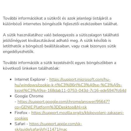
További információkat a sütikről és azok jelenlegi listájáról a
különböző internetes böngészők fejlesztői eszközeiben találhat.
A sütik használatához való beleegyezés a sütiszalagon található
jelölőnégyzet kiválasztásával adható meg. A sütik később is
letilthatók a böngésző beállításaiban, vagy csak bizonyos sütik
engedélyezhetők.
További információk a sütik kezeléséről egyes böngészőkben a
következő linkeken találhatóak:
Internet Explorer -
https://support.microsoft.com/hu-
hu/windows/cookie-k-t%C3%B6rl%C3%A9se-%C3%A9s-
kezel%C3%A9se-168dab11-0753-043d-7c16-ede5947fc64d
Google Chrome
-
https://support.google.com/chrome/answer/95647?
co=GENIE.Platform%3DDesktop&hl=sk
Firefox -
https://support.mozilla.org/cs/kb/povoleni-zakazani-
cookies
Safari -
https://support.apple.com/sk-
sk/guide/safari/sfri11471/mac