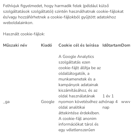
Felhívjuk figyelmedet, hogy harmadik felek (például külső
szolgáltatások szolgáltatói) szintén használhatnak cookie-fájlokat
és/vagy hozzáférhetnek a cookie-fájlokból gyűjtött adatokhoz
weboldalainkon.
Használt cookie-fájlok:
Műszaki név
Kiadó
Cookie cél és leírása
Időtartam
Doma
A Google Analytics
szolgáltatás ezen
cookie-fájlt állítja be az
oldallátogatók, a
munkamenetek és a
kampányok adatainak
kiszámításához, és az
oldal használatának
1 év 1
_ga
Google
nyomon követéséhez az
hónap 4
www.d
oldal analitikai
nap
áttekintése érdekében.
A cookie-fájl anonim
információkat tárol és
egy véletlenszerűen