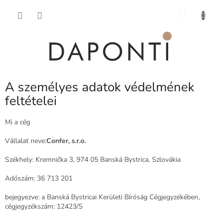
Ugrás
KOSÁ
a
fő
tartalomhoz
A személyes adatok védelmének
feltételei
Mi a cég
Vállalat neve:
Confer, s.r.o.
Székhely: Kremnička 3, 974 05 Banská Bystrica, Szlovákia
Adószám: 36 713 201
bejegyezve: a Banská Bystricai Kerületi Bíróság Cégjegyzékében,
cégjegyzékszám: 12423/S