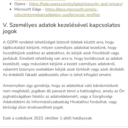
Opera -
https://help.opera.com/cs/latest/security-and-privacy/
Microsoft Edge -
https://docs.microsoft.com/cs-
cz/sccm/compliance/deploy-use/browser-profiles
V. Személyes adatok kezelésével kapcsolatos
jogok
A GDPR rendelet lehetőséget biztosít többek között arra, hogy
tájékoztatást kérjünk, milyen személyes adatokat kezelünk, hogy
hozzáférjünk ezekhez az adatokhoz, és kérjük azok frissítését vagy
javítását. Emellett lehetőség van arra is, hogy korlátozzuk az adatok
kezelését, vagy másolatot kérjünk a kezelt személyes adatokról,
valamint bizonyos esetekben kérjük azok törlését vagy azok átvitelét.
Az érdekből fakadó adatkezelés ellen is lehet kifogást emelni.
Amennyiben úgy gondolja, hogy az adatokkal való bánásmódunk
nem megfelelő, jogában áll panaszt tenni a hatósághoz, amely az Ön
joghatóságában felelős az adatvédelemért, vagy a Sürgősségi
Adatvédelmi és Információszabadság Hivatalhoz fordulhat, vagy
bírósági úton érvényesítheti jogait.
Ezek a szabályok 2023. október 1-jétől hatályosak.