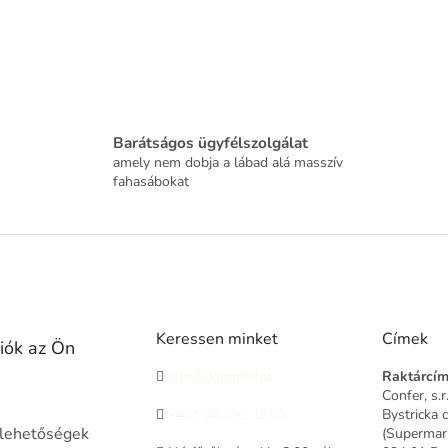
Barátságos ügyfélszolgálat
amely nem dobja a lábad alá masszív
fahasábokat
Keressen minket
Címek
iók az Ön
info@daponti.hu
Raktárcí
Confer, s.r
+421 48 290 1950
Bystricka 
i lehetőségek
(Supermar