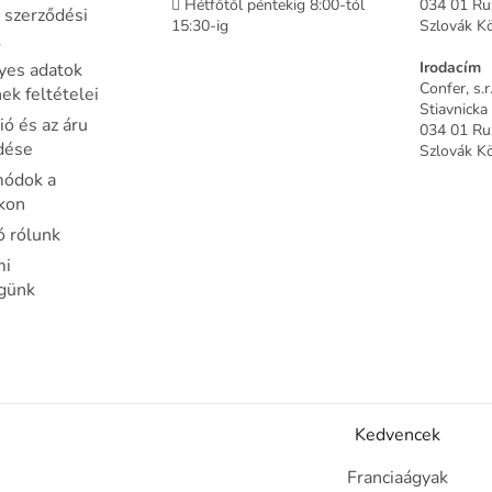
Hétfőtől péntekig 8:00-tól
034 01 R
 szerződési
15:30-ig
Szlovák K
k
Irodacím
yes adatok
Confer, s.r
k feltételei
Stiavnicka
ó és az áru
034 01 R
dése
Szlovák K
módok a
kon
ó rólunk
mi
égünk
Kedvencek
Franciaágyak