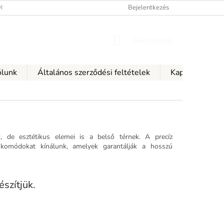
ÉSI FELTÉTELEK
A SZEMÉLYES ADATOK VÉDELMÉNEK FELTÉTELEI
Bejelentkezés
KOSÁR
Üres kosár
lunk
Általános szerződési feltételek
Kapcsolattartá
, de esztétikus elemei is a belső térnek. A precíz
omódokat kínálunk, amelyek garantálják a hosszú
szítjük.