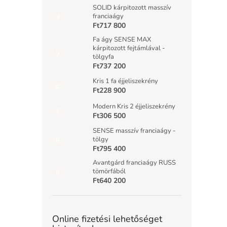
SOLID kárpitozott masszív
franciaágy
Ft717 800
Fa ágy SENSE MAX
kárpitozott fejtámlával -
tölgyfa
Ft737 200
Kris 1 fa éjjeliszekrény
Ft228 900
Modern Kris 2 éjjeliszekrény
Ft306 500
SENSE masszív franciaágy -
tölgy
Ft795 400
Avantgárd franciaágy RUSS
tömörfából
Ft640 200
Online fizetési lehetőséget