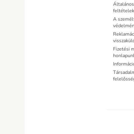
Általános
feltétele
A személ
védelméne
Reklamáci
visszakül
Fizetési 
honlapun
Informáci
Társadal
felelőss