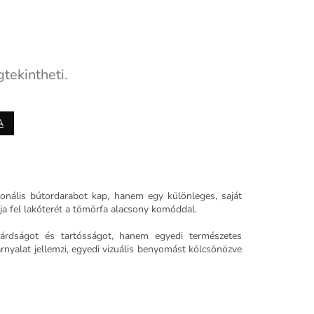
tekintheti.
A
onális bútordarabot kap, hanem egy különleges, saját
bja fel lakóterét a tömörfa alacsony komóddal.
árdságot és tartósságot, hanem egyedi természetes
rnyalat jellemzi, egyedi vizuális benyomást kölcsönözve