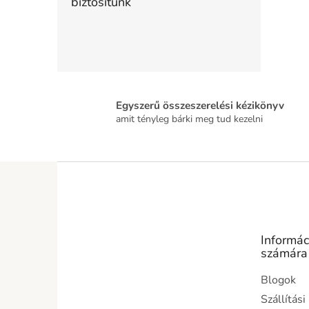
biztosítunk
Egyszerű összeszerelési kézikönyv
amit tényleg bárki meg tud kezelni
L
á
b
l
é
Informác
c
számára
Blogok
Szállítás