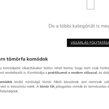
De a többi kategóriát is meg
VÁSÁRLÁS FOLYTATÁS
rn tömörfa komódok
y komódjaink választásakor biztos lehet benne, hogy nem csak funkci
rel rendelkezőt is. Kombinálja a
praktikumot a modern stílussal
, és do
komódok
kiváló minőségű tömör fából készülnek, ami nemcsak szil
nést is kölcsönöz nekik. A
tömör fát
jellegzetes minták és természetes á
helyiségnek.