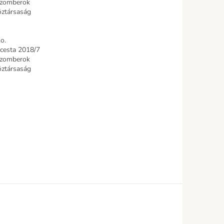
uzomberok
öztársaság
.o.
 cesta 2018/7
uzomberok
öztársaság