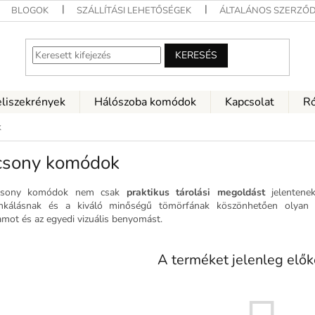
BLOGOK
SZÁLLÍTÁSI LEHETŐSÉGEK
ÁLTALÁNOS SZERZŐD
KERESÉS
eliszekrények
Hálószoba komódok
Kapcsolat
Ró
k
csony komódok
csony komódok nem csak
praktikus tárolási megoldást
jelentenek
kálásnak és a kiváló minőségű tömörfának köszönhetően olyan k
amot és az egyedi vizuális benyomást.
A terméket jelenleg előké