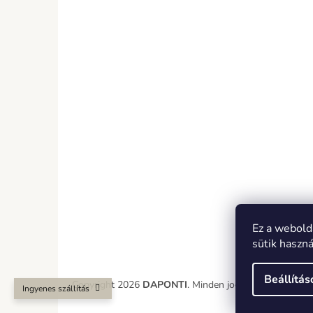
Ez a webold
sütik haszn
Beállítás
Copyright 2026
DAPONTI
. Minden jog fenntartva.
Ingyenes szállítás