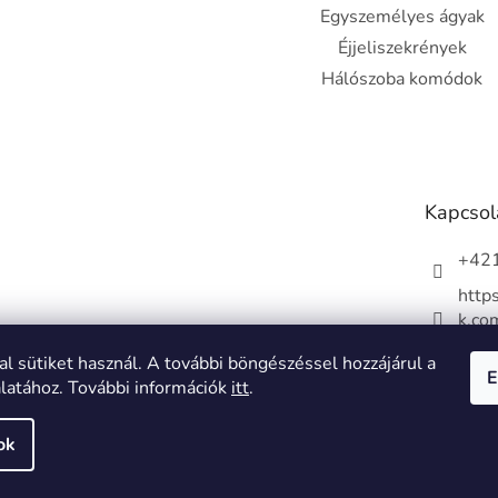
Egyszemélyes ágyak
Éjjeliszekrények
Hálószoba komódok
Kapcsol
+421
http
k.co
dapo
al sütiket használ. A további böngészéssel hozzájárul a
E
álatához. További információk
itt
.
ok