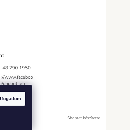
at
 48 290 1950
s://www.faceboo
m/daponti.eu
nti_eu
lfogadom
Shoptet készítette