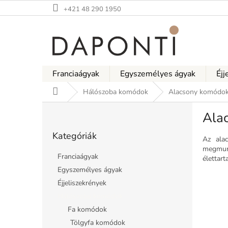
Ugrás
+421 48 290 1950
a
fő
tartalomhoz
Franciaágyak
Egyszemélyes ágyak
Éjj
Kezdőlap
Hálószoba komódok
Alacsony komódo
O
Ala
l
Kategóriák
d
Kategóriák
átugrása
a
Az ala
megmun
l
Franciaágyak
élettart
s
Egyszemélyes ágyak
ó
Éjjeliszekrények
p
a
Hálószoba komódok
n
Fa komódok
e
Tölgyfa komódok