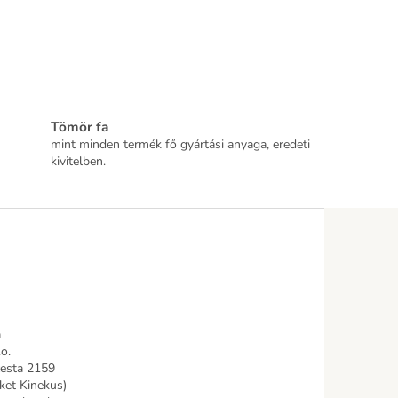
Tömör fa
mint minden termék fő gyártási anyaga, eredeti
kivitelben.
m
.o.
cesta 2159
ket Kinekus)