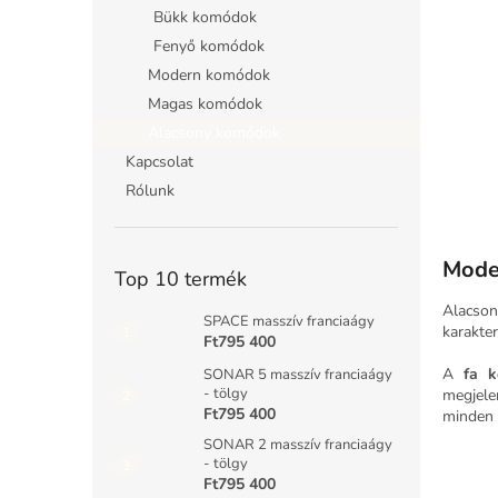
l
Bükk komódok
Fenyő komódok
Modern komódok
Magas komódok
Alacsony komódok
Kapcsolat
Rólunk
Mode
Top 10 termék
Alacson
SPACE masszív franciaágy
karakter
Ft795 400
A
fa 
SONAR 5 masszív franciaágy
- tölgy
megjele
Ft795 400
minden 
SONAR 2 masszív franciaágy
- tölgy
Ft795 400