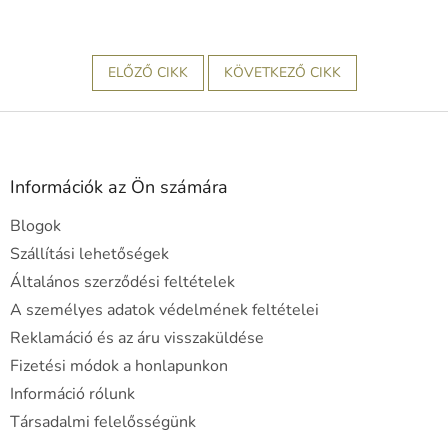
ELŐZŐ CIKK
KÖVETKEZŐ CIKK
L
á
b
l
Információk az Ön számára
é
Blogok
c
Szállítási lehetőségek
Általános szerződési feltételek
A személyes adatok védelmének feltételei
Reklamáció és az áru visszaküldése
Fizetési módok a honlapunkon
Információ rólunk
Társadalmi felelősségünk