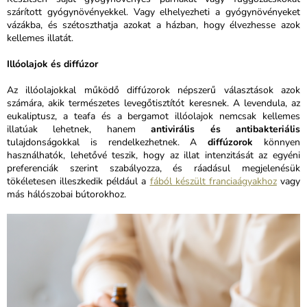
szárított gyógynövényekkel. Vagy elhelyezheti a gyógynövényeket
vázákba, és szétoszthatja azokat a házban, hogy élvezhesse azok
kellemes illatát.
Illóolajok és diffúzor
Az illóolajokkal működő diffúzorok népszerű választások azok
számára, akik természetes levegőtisztítót keresnek. A levendula, az
eukaliptusz, a teafa és a bergamot illóolajok nemcsak kellemes
illatúak lehetnek, hanem
antivirális és antibakteriális
tulajdonságokkal is rendelkezhetnek. A
diffúzorok
könnyen
használhatók, lehetővé teszik, hogy az illat intenzitását az egyéni
preferenciák szerint szabályozza, és ráadásul megjelenésük
tökéletesen illeszkedik például a
fából készült franciaágyakhoz
vagy
más hálószobai bútorokhoz.