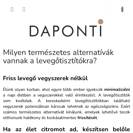
Ugrás
KOSÁ
a
fő
tartalomhoz
Milyen természetes alternatívák
vannak a levegőtisztítókra?
Friss levegő vegyszerek nélkül
Élünk olyan korban, ahol egyre több ember igyekszik
minimalizálni
a napi életben a vegyszerekkel való érintkezést. A levegőtisztítók
sem kivételek. A kereskedelmi levegőtisztítókban található
vegyszerek potenciálisan károsak lehetnek az egészségünkre. Ezért
számos természetes alternatívát kínálunk, amelyek lehetővé teszik
otthonunk hatékony és kockázatmentes
frissítését
.
Ha az élet citromot ad, készítsen belőle