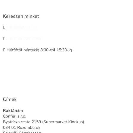
Keressen minket
info@daponti.hu
+421 48 290 1950
Hétfőtől péntekig 8:00-tól 15:30-ig
Címek
Raktárcím
Confer, s.r.o.
Bystricka cesta 2159 (Supermarket Kinekus)
034 01 Ruzomberok