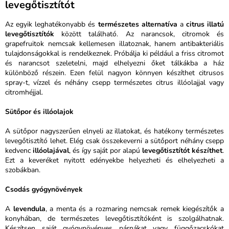
levegőtisztítót
Az egyik leghatékonyabb és
természetes alternatíva
a
citrus illatú
levegőtisztítók
között található. Az narancsok, citromok és
grapefruitok nemcsak kellemesen illatoznak, hanem antibakteriális
tulajdonságokkal is rendelkeznek. Próbálja ki például a friss citromot
és narancsot szeletelni, majd elhelyezni őket tálkákba a ház
különböző részein. Ezen felül nagyon könnyen készíthet citrusos
spray-t, vízzel és néhány csepp természetes citrus illóolajjal vagy
citromhéjjal.
Sütőpor és illóolajok
A sütőpor nagyszerűen elnyeli az illatokat, és hatékony természetes
levegőtisztító lehet. Elég csak összekeverni a sütőport néhány csepp
kedvenc
illóolajával
, és így saját por alapú
levegőtisztítót készíthet
.
Ezt a keveréket nyitott edényekbe helyezheti és elhelyezheti a
szobákban.
Csodás gyógynövények
A
levendula
, a menta és a rozmaring nemcsak remek kiegészítők a
konyhában, de természetes levegőtisztítóként is szolgálhatnak.
Készítsen saját gyógynövényes párnákat vagy függőzacskókat